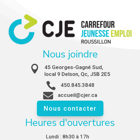
Nous joindre

45 Georges-Gagné Sud,
local 9 Delson, Qc, J5B 2E5

450.845.3848

accueil@cjer.ca
Nous contacter
Heures d'ouvertures
Lundi :
8h30 à 17h