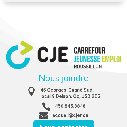
Nous joindre

45 Georges-Gagné Sud,
local 9 Delson, Qc, J5B 2E5

450.845.3848

accueil@cjer.ca