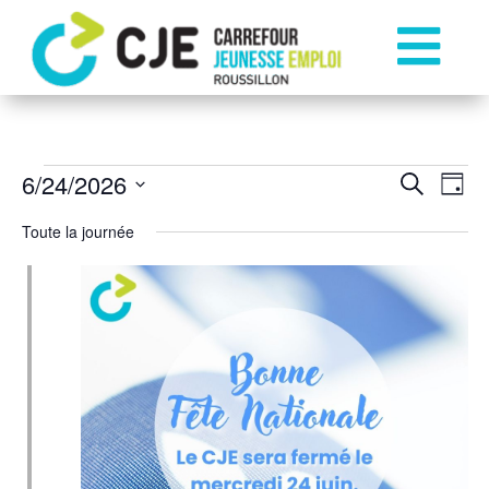

Évènements
Rech
Na
6/24/2026
Recherche
Jour
Sélectionnez
de
et
Toute la journée
for
une
vu
date.
navi
24
É
de
juin
vues
2026
Évèn