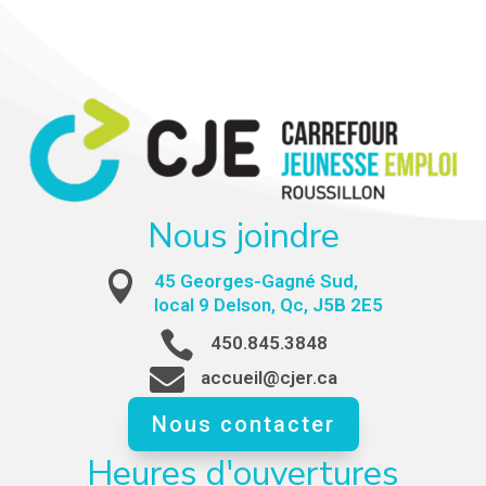
Nous joindre

45 Georges-Gagné Sud,
local 9 Delson, Qc, J5B 2E5

450.845.3848

accueil@cjer.ca
Nous contacter
Heures d'ouvertures