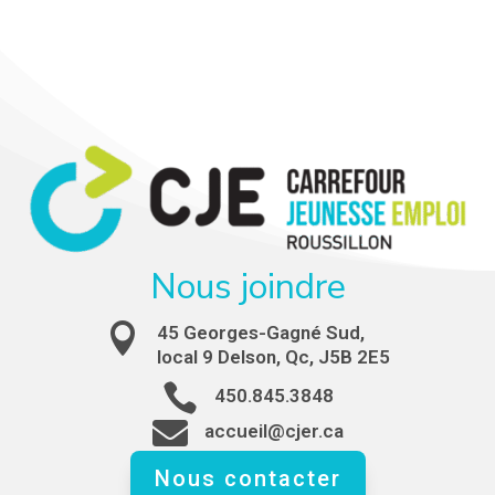
Nous joindre

45 Georges-Gagné Sud,
local 9 Delson, Qc, J5B 2E5

450.845.3848

accueil@cjer.ca
Nous contacter