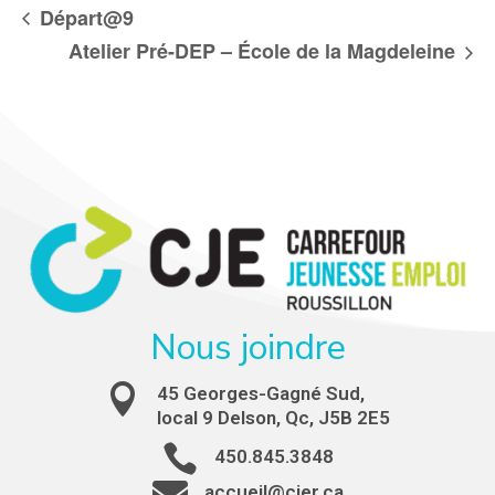
Départ@9
Atelier Pré-DEP – École de la Magdeleine
Nous joindre

45 Georges-Gagné Sud,
local 9 Delson, Qc, J5B 2E5

450.845.3848

accueil@cjer.ca