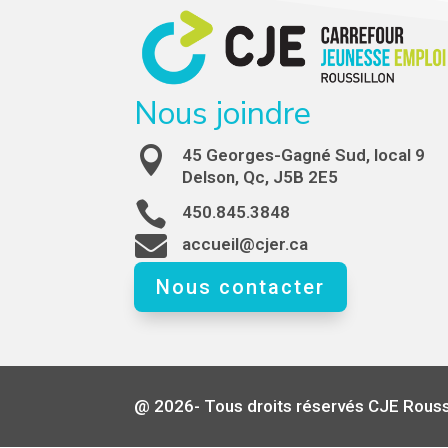
Nous joindre

45 Georges-Gagné Sud, local 9
Delson, Qc, J5B 2E5

450.845.3848

accueil@cjer.ca
Nous contacter
@ 2026- Tous droits réservés CJE Rouss