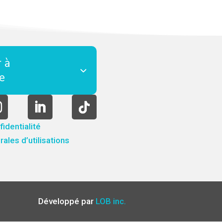
 à
re
fidentialité
ales d’utilisations
Développé par
LOB inc.