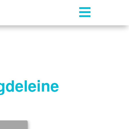

gdeleine