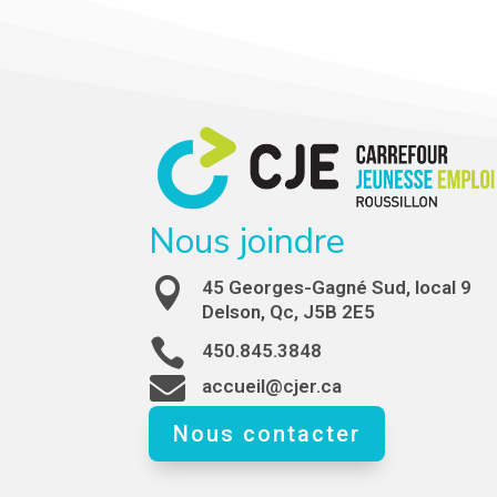
Nous joindre

45 Georges-Gagné Sud, local 9
Delson, Qc, J5B 2E5

450.845.3848

accueil@cjer.ca
Nous contacter