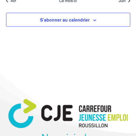
Avr
Ce mois-ci
Juin
S’abonner au calendrier