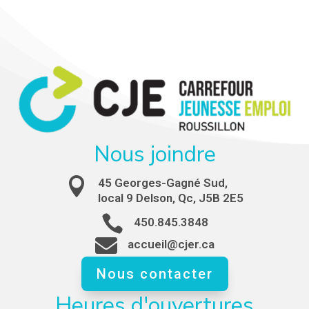
Nous joindre

45 Georges-Gagné Sud,
local 9 Delson, Qc, J5B 2E5

450.845.3848

accueil@cjer.ca
Nous contacter
Heures d'ouvertures