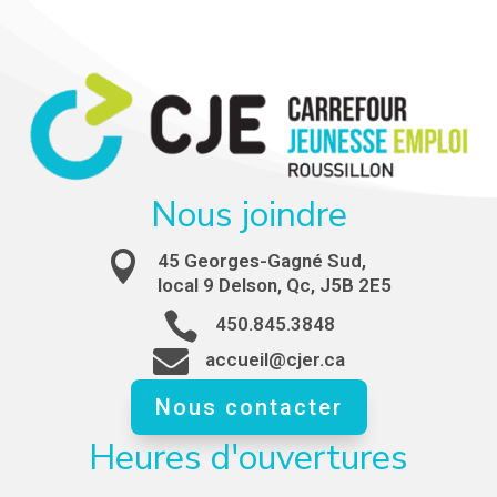
Nous joindre

45 Georges-Gagné Sud,
local 9 Delson, Qc, J5B 2E5

450.845.3848

accueil@cjer.ca
Nous contacter
Heures d'ouvertures